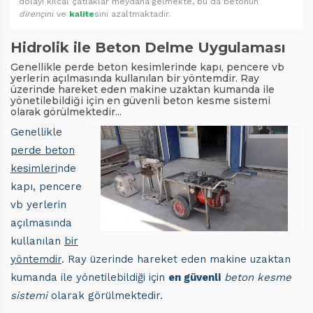
dolayı kılcal çatlaklar meydana gelmekte, bu da betonun
direnç
ini ve
kalite
sini azaltmaktadir.
Hidrolik ile Beton Delme Uygulaması
Genellikle perde beton kesimlerinde kapı, pencere vb
yerlerin açılmasında kullanılan bir yöntemdir. Ray
üzerinde hareket eden makine uzaktan kumanda ile
yönetilebildiği için en güvenli beton kesme sistemi
olarak görülmektedir...
Genellikle
perde beton
kesimleri
nde
kapı, pencere
vb yerlerin
açılmasında
kullanılan
bir
yöntemdir
. Ray üzerinde hareket eden makine uzaktan
kumanda ile yönetilebildiği için
en güvenli
beton kesme
sistemi
olarak görülmektedir.