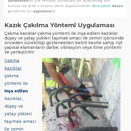
çürümeleri
nin çok tehlikeli durumlara yol açabileceği söz
konusu ise artık o binanın yıkımı düşünülmelidir.
Bina yıkımı
düzen
gerektiren bir
uygulama
dır.
Kazık Çakılma Yöntemi Uygulaması
Çakma kazıklar çakma yöntemi ile inşa edilen kazıklar,
düşey ve yatay yükleri taşımak amacı ile zemin içerisinde
önceden sürekliliği gözlenebilen belirli kesite sahip rijit
yapısal elamanların darbe, vibrasyon veya itme yöntemi
ile yerleştirilm
Çakma
kazıklar
çakma
yöntemi ile
inşa edilen
kazıklar,
düşey ve
yatay yükleri
taşımak amacı
ile zemin