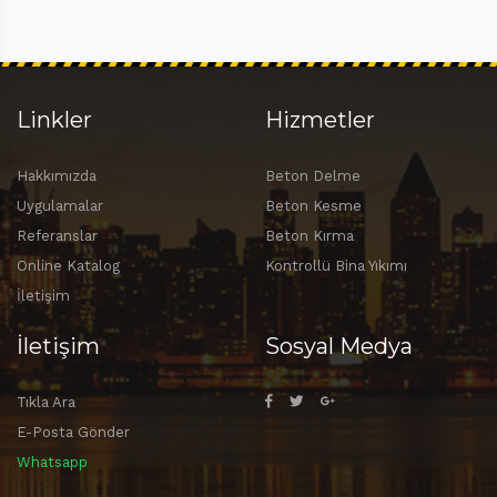
Linkler
Hizmetler
Hakkımızda
Beton Delme
Uygulamalar
Beton Kesme
Referanslar
Beton Kırma
Online Katalog
Kontrollü Bina Yıkımı
İletişim
İletişim
Sosyal Medya
Tıkla Ara
E-Posta Gönder
Whatsapp