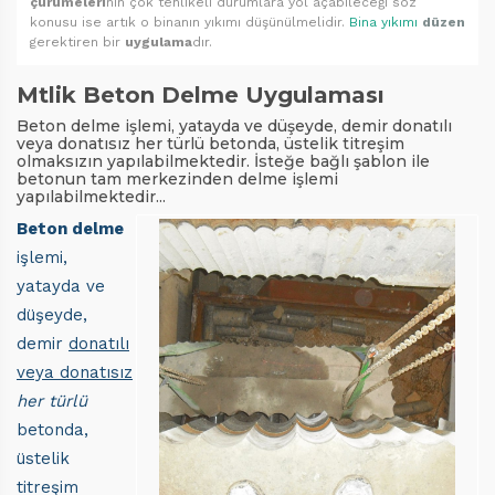
çürümeleri
nin çok tehlikeli durumlara yol açabileceği söz
konusu ise artık o binanın yıkımı düşünülmelidir.
Bina yıkımı
düzen
gerektiren bir
uygulama
dır.
Mtlik Beton Delme Uygulaması
Beton delme işlemi, yatayda ve düşeyde, demir donatılı
veya donatısız her türlü betonda, üstelik titreşim
olmaksızın yapılabilmektedir. İsteğe bağlı şablon ile
betonun tam merkezinden delme işlemi
yapılabilmektedir...
Beton delme
işlemi,
yatayda ve
düşeyde,
demir
donatılı
veya donatısız
her türlü
betonda,
üstelik
titreşim