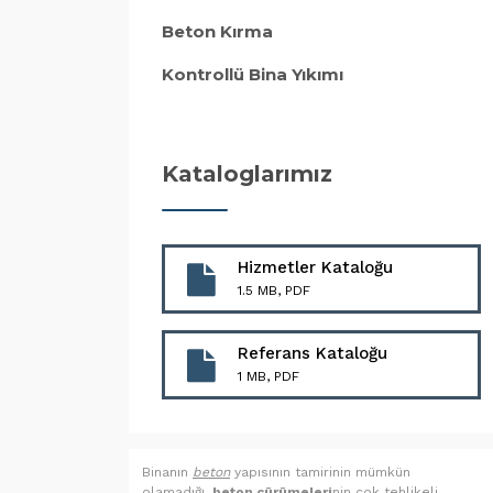
Beton Kırma
Kontrollü Bina Yıkımı
Kataloglarımız
Hizmetler Kataloğu
1.5 MB, PDF
Referans Kataloğu
1 MB, PDF
Binanın
beton
yapısının tamirinin mümkün
olamadığı,
beton çürümeleri
nin çok tehlikeli