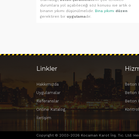
durumlara yol açabileceği söz konusu ise artık o
binanın yıkımı düşünülmelidir.
Bina yıkımı
düzen
gerektiren bir
uygulama
dır.
Linkler
Hizm
Hakkımızda
Beton
Uygulamalar
Beton
Referanslar
Beton 
Online Katalog
Kontrol
İletişim
Copyright © 2003-2026 Kocaman Karot İnş. Tic. Ltd. Her 