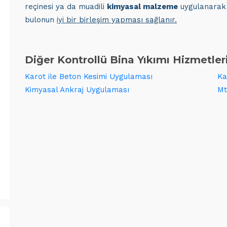
reçinesi ya da muadili
kimyasal malzeme
uygulanarak
bulonun
iyi bir birleşim yapması sağlanır.
Diğer Kontrollü Bina Yıkımı Hizmetler
Karot ile Beton Kesimi Uygulaması
Ka
Kimyasal Ankraj Uygulaması
Mt