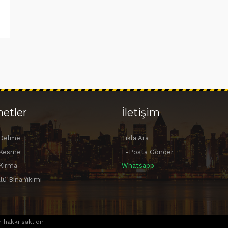
etler
İletişim
 Delme
Tıkla Ara
 Kesme
E-Posta Gönder
Kırma
Whatsapp
lü Bina Yıkımı
hakkı saklıdır.